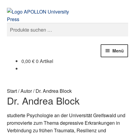
Zur
Zum
Suchen
Navigation
Inhalt
springen
springen
Suchen
nach:
Menü
0,00
€
0 Artikel
Publikationen
Unsere Autoren
Start
/
Autor
/
Dr. Andrea Block
Dr. Andrea Block
Der Verlag
Open Access
studierte Psychologie an der Universität Greifswald und
promovierte zum Thema depressive Erkrankungen in
Pressemitteilungen
Verbindung zu frühen Traumata, Resilienz und