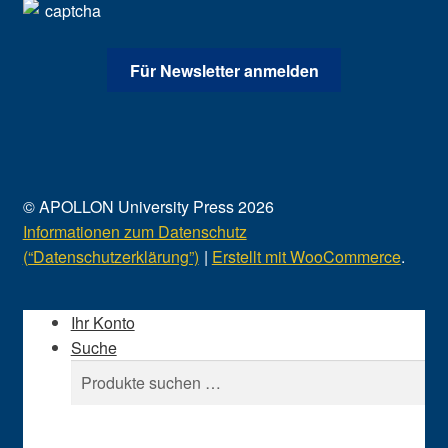
© APOLLON University Press 2026
Informationen zum Datenschutz
(“Datenschutzerklärung”)
Erstellt mit WooCommerce
.
Ihr Konto
Suche
Suchen
Suchen
nach: