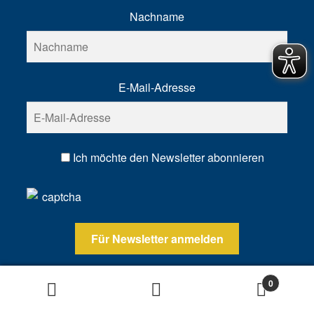
Nachname
E-Mail-Adresse
Ich möchte den Newsletter abonnieren
0
Suchen
Suchen
nach: