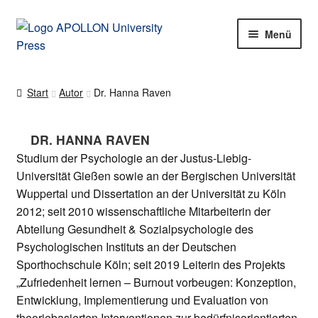
Zur
Zum
Menü
Navigation
Inhalt
rmenü
springen
springen
en
Start
Autor
Dr. Hanna Raven
rmenü
DR. HANNA RAVEN
en
Studium der Psychologie an der Justus-Liebig-
Universität Gießen sowie an der Bergischen Universität
Wuppertal und Dissertation an der Universität zu Köln
2012; seit 2010 wissenschaftliche Mitarbeiterin der
Abteilung Gesundheit & Sozialpsychologie des
Psychologischen Instituts an der Deutschen
Sporthochschule Köln; seit 2019 Leiterin des Projekts
„Zufriedenheit lernen – Burnout vorbeugen: Konzeption,
Entwicklung, Implementierung und Evaluation von
theoriebasierten Interventionen zur bedürfnisorientierten