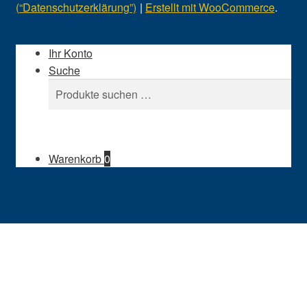
(“Datenschutzerklärung”)
Erstellt mit WooCommerce
.
Ihr Konto
Suche
Suchen
Suchen
nach:
Warenkorb
0