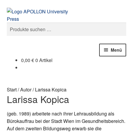
Zur
Zum
Suchen
Navigation
Inhalt
springen
springen
Suchen
nach:
Menü
0,00
€
0 Artikel
Publikationen
Unsere Autoren
Start
/
Autor
/
Larissa Kopica
Larissa Kopica
Der Verlag
Open Access
(geb. 1989) arbeitete nach ihrer Lehrausbildung als
Bürokauffrau bei der Stadt Wien im Gesundheitsbereich.
Pressemitteilungen
Auf dem zweiten Bildungsweg erwarb sie die