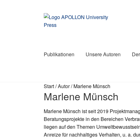
Zur
Zum
Navigation
Inhalt
springen
springen
Publikationen
Unsere Autoren
Der
Start
/
Autor
/
Marlene Münsch
Marlene Münsch
Marlene Münsch ist seit 2019 Projektmanage
Beratungsprojekte in den Bereichen Verbrau
liegen auf den Themen Umweltbewusstsein
Anreize für nachhaltiges Verhalten, u. a. 