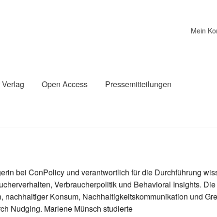
Mein Ko
 Verlag
Open Access
Pressemitteilungen
rin bei ConPolicy und verantwortlich für die Durchführung wis
cherverhalten, Verbraucherpolitik und Behavioral Insights. Die 
, nachhaltiger Konsum, Nachhaltigkeitskommunikation und G
durch Nudging. Marlene Münsch studierte