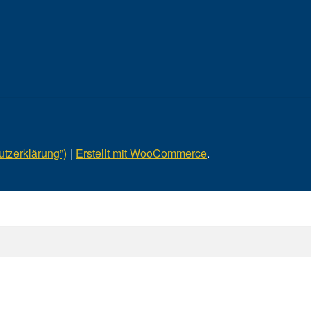
tzerklärung”)
Erstellt mit WooCommerce
.