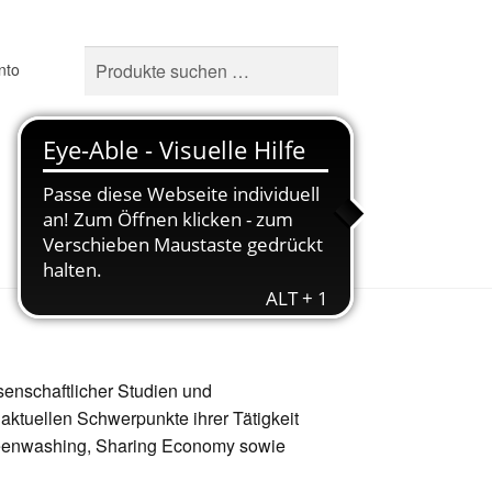
Suchen
Suchen
nto
nach:
0,00
€
0 Artikel
senschaftlicher Studien und
aktuellen Schwerpunkte ihrer Tätigkeit
reenwashing, Sharing Economy sowie