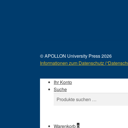
© APOLLON University Press 2026
Informationen zum Datenschutz (“Datenschu
Ihr Konto
Suche
Suchen
Suchen
nach:
Warenkorb
0