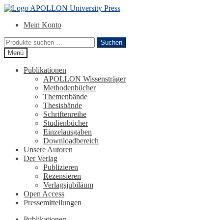
Zur
Zum
Navigation
Inhalt
Mein Konto
springen
springen
Suchen
Suchen
nach:
Menü
Publikationen
APOLLON Wissensträger
Methodenbücher
Themenbände
Thesisbände
Schriftenreihe
Studienbücher
Einzelausgaben
Downloadbereich
Unsere Autoren
Der Verlag
Publizieren
Rezensieren
Verlagsjubiläum
Open Access
Pressemitteilungen
Publikationen