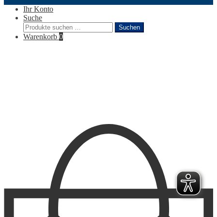
Ihr Konto
Suche
Suchen
Suchen
nach:
Warenkorb
0