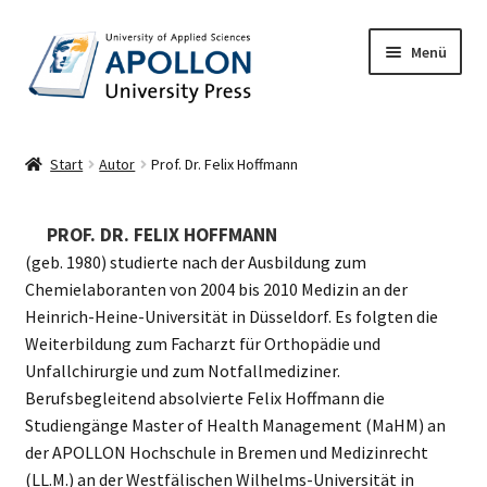
Zur
Zum
Menü
Navigation
Inhalt
rmenü
springen
springen
en
Start
Autor
Prof. Dr. Felix Hoffmann
rmenü
en
PROF. DR. FELIX HOFFMANN
(geb. 1980) studierte nach der Ausbildung zum
Chemielaboranten von 2004 bis 2010 Medizin an der
Heinrich-Heine-Universität in Düsseldorf. Es folgten die
Weiterbildung zum Facharzt für Orthopädie und
Unfallchirurgie und zum Notfallmediziner.
Berufsbegleitend absolvierte Felix Hoffmann die
Studiengänge Master of Health Management (MaHM) an
der APOLLON Hochschule in Bremen und Medizinrecht
(LL.M.) an der Westfälischen Wilhelms-Universität in