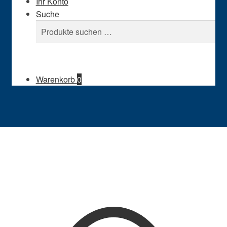
Ihr Konto
Suche
Suchen
Suchen
nach:
Warenkorb
0