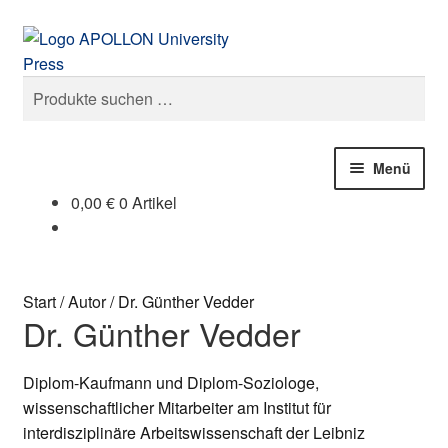
Zur
Zum
Suchen
Navigation
Inhalt
springen
springen
Suchen
nach:
Menü
0,00
€
0 Artikel
Publikationen
Unsere Autoren
Start
/
Autor
/
Dr. Günther Vedder
Dr. Günther Vedder
Der Verlag
Open Access
Diplom-Kaufmann und Diplom-Soziologe,
wissenschaftlicher Mitarbeiter am Institut für
Pressemitteilungen
interdisziplinäre Arbeitswissenschaft der Leibniz