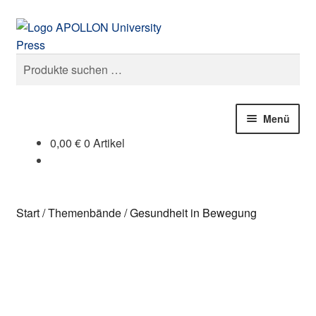
Zur
Zum
Suchen
Navigation
Inhalt
springen
springen
Suchen
nach:
Menü
0,00
€
0 Artikel
Publikationen
Unsere Autoren
Start
/
Themenbände
/
Gesundheit in Bewegung
Der Verlag
Open Access
Cover vergrößern
Pressemitteilungen