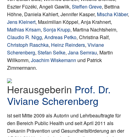
Eszter Füzéki, Angeli Gawlik,
Steffen Greve
, Bettina
Höhne, Daniela Kahlert, Jennifer Kasper,
Mischa Kläber
,
Jens Kleinert
, Maximilian Köppel, Anja Krahnert,
Mathias Krisam
,
Sonja Krupp
, Martina Nachtsheim,
Claudio R. Nigg
,
Andreas Petko
, Christina Ralf,
Christoph Raschka
,
Heinz Reinders
,
Viviane
Scherenberg
,
Stefan Selke
,
Jana Semrau
, Martin
Willkomm,
Joachim Wiskemann
und Patrick
Zimmermann.
Herausgeberin
Prof. Dr.
Viviane Scherenberg
ist seit Mitte 2009 als Autorin und Lehrbeauftragte für
den Bereich Public Health und seit April 2011 als
Dekanin Prävention und Gesundheitsförderung an der