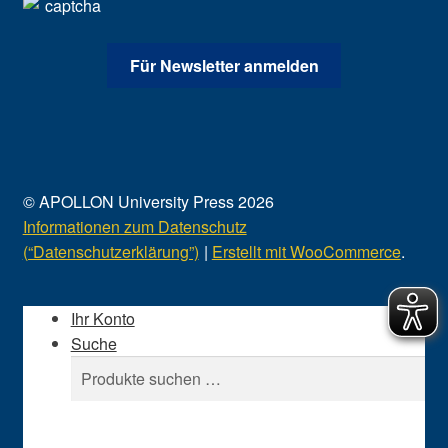
© APOLLON University Press 2026
Informationen zum Datenschutz
(“Datenschutzerklärung”)
Erstellt mit WooCommerce
.
Ihr Konto
Suche
Suchen
Suchen
nach: